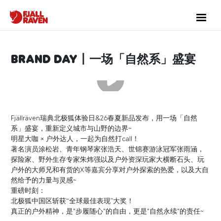
Brand day丨一场「自然系」盛宴
Fjällräven瑞典北极狐体验日&26春夏新品发布，用一场「自然
系」盛宴，重新定义城市与山野的边界~
明星大咖 × 户外达人，一起为自然打call！
著名演员涂松岩、青年钢琴家张浩天、世锦赛游泳冠军张雨涵，
探险家、野外生存专家朱炜强以及户外资深玩家大横断石头、玩
户外的大师兄和有货的X等嘉宾分享对户外探索的热爱，以及大自
然给予的力量与灵感~
重磅时刻：
北极狐中国区斩获“全球最佳表现”大奖！
真正的户外精神，是"步履随心"的自由，更是"自然永续"的责任~