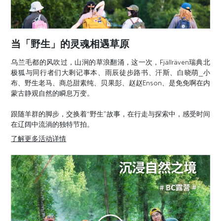
当「野生」的灵魂相遇草原
乌兰毛都的风吹过，山涧的草浪翻涌，这一次，Fjällräven瑞典北
极狐与同行者们大剩记事本、雨辰徒步路书、汗斯、白晓萌_小
布、野生老马、商总甜素纯、贝果彭、赵赵Enson、是免免啊在内
蒙古静观自然的瞬息万变。
跟随羊群的脚步，交换着“野生”故事，在行走与探索中，感受时间
在辽阔中流淌的独特节拍。
了解更多活动详情